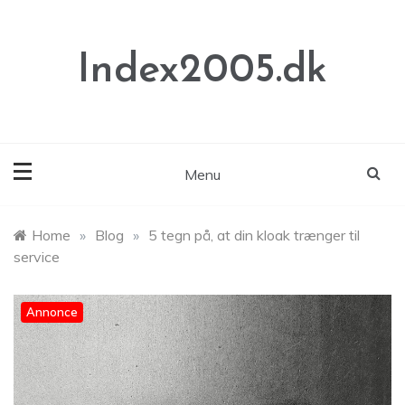
Skip
to
content
Index2005.dk
Menu
Home
»
Blog
»
5 tegn på, at din kloak trænger til
service
Annonce