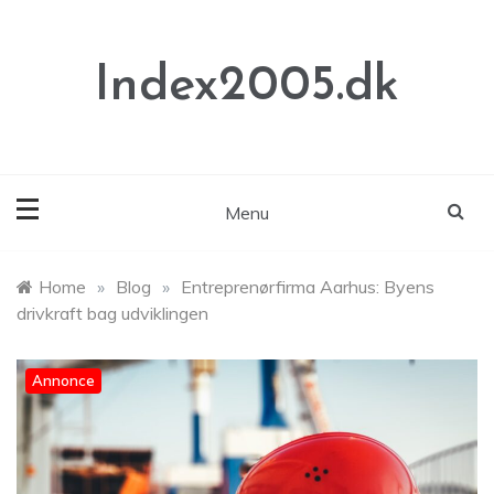
Skip
to
content
Index2005.dk
Menu
Home
»
Blog
»
Entreprenørfirma Aarhus: Byens
drivkraft bag udviklingen
Annonce