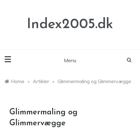
Skip
to
content
Index2005.dk
Menu
Home
»
Artikler
»
Glimmermaling og Glimmervægge
Glimmermaling og
Glimmervægge