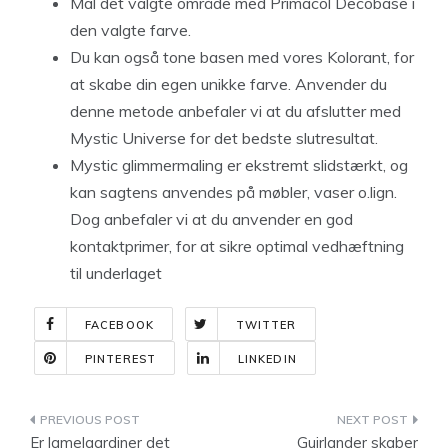
Mal det valgte område med Primacol Decobase i
den valgte farve.
Du kan også tone basen med vores Kolorant, for
at skabe din egen unikke farve. Anvender du
denne metode anbefaler vi at du afslutter med
Mystic Universe for det bedste slutresultat.
Mystic glimmermaling er ekstremt slidstærkt, og
kan sagtens anvendes på møbler, vaser o.lign.
Dog anbefaler vi at du anvender en god
kontaktprimer, for at sikre optimal vedhæftning
til underlaget
FACEBOOK
TWITTER
PINTEREST
LINKEDIN
Indlægsnavigation
Er lamelgardiner det
Guirlander skaber