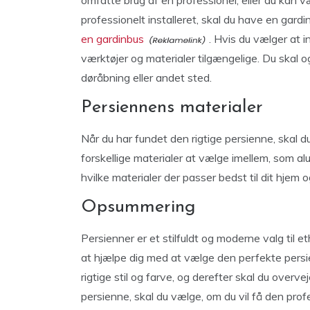
omfatte brug af en professionel, eller du kan v
professionelt installeret, skal du have en gardi
en gardinbus
. Hvis du vælger at i
værktøjer og materialer tilgængelige. Du skal og
døråbning eller andet sted.
Persiennens materialer
Når du har fundet den rigtige persienne, skal 
forskellige materialer at vælge imellem, som al
hvilke materialer der passer bedst til dit hjem 
Opsummering
Persienner er et stilfuldt og moderne valg til et
at hjælpe dig med at vælge den perfekte persie
rigtige stil og farve, og derefter skal du overv
persienne, skal du vælge, om du vil få den profes