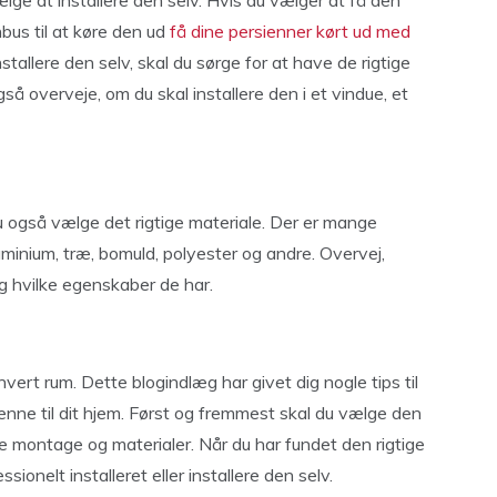
ælge at installere den selv. Hvis du vælger at få den
nbus til at køre den ud
få dine persienner kørt ud med
nstallere den selv, skal du sørge for at have de rigtige
så overveje, om du skal installere den i et vindue, et
du også vælge det rigtige materiale. Der er mange
uminium, træ, bomuld, polyester og andre. Overvej,
og hvilke egenskaber de har.
hvert rum. Dette blogindlæg har givet dig nogle tips til
nne til dit hjem. Først og fremmest skal du vælge den
eje montage og materialer. Når du har fundet den rigtige
sionelt installeret eller installere den selv.