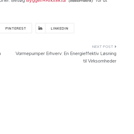
ioner. Besøg
Byggeri+Arkitektur
for at
PINTEREST
LINKEDIN
n
Varmepumper Erhverv: En Energieffektiv Løsning
til Virksomheder