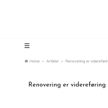
Skip
to
content
Home
»
Artikler
»
Renovering er videreføri
Renovering er videreføring