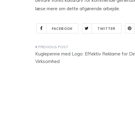
bevare vores kulturarv for kommende generat
læse mere om dette afgørende arbejde.
FACEBOOK
TWITTER
Indlægsnavigation
Kuglepenne med Logo: Effektiv Reklame for Di
Virksomhed