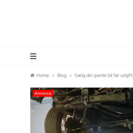
Skip
to
content
Home
»
Blog
»
Sælg din gamle bil før udgif
Annonce