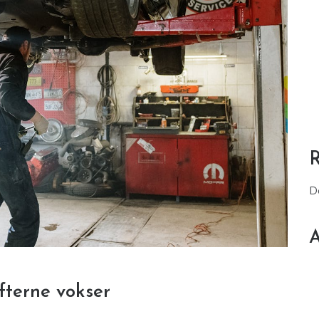
D
A
fterne vokser