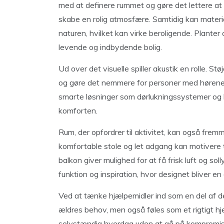
med at definere rummet og gøre det lettere a
skabe en rolig atmosfære. Samtidig kan material
naturen, hvilket kan virke beroligende. Planter o
levende og indbydende bolig.
Ud over det visuelle spiller akustik en rolle. 
og gøre det nemmere for personer med hørened
smarte løsninger som dørlukningssystemer og b
komforten.
Rum, der opfordrer til aktivitet, kan også fr
komfortable stole og let adgang kan motivere ti
balkon giver mulighed for at få frisk luft og s
funktion og inspiration, hvor designet bliver en
Ved at tænke hjælpemidler ind som en del af de
ældres behov, men også føles som et rigtigt hj
selvstændig hverdag uden at gå på kompromis m