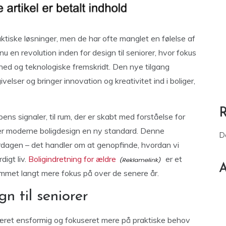
ktiske løsninger, men de har ofte manglet en følelse af
u en revolution inden for design til seniorer, hvor fokus
hed og teknologiske fremskridt. Den nye tilgang
velser og bringer innovation og kreativitet ind i boliger,
pens signaler, til rum, der er skabt med forståelse for
ter moderne boligdesign en ny standard. Denne
D
erdagen – det handler om at genopfinde, hvordan vi
igt liv.
Boligindretning for ældre
er et
A
mmet langt mere fokus på over de senere år.
n til seniorer
 været ensformig og fokuseret mere på praktiske behov