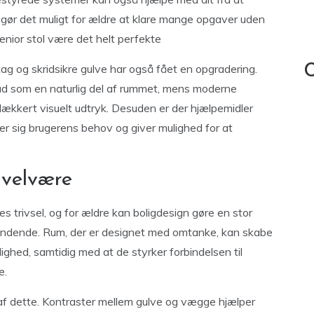
t gør det muligt for ældre at klare mange opgaver uden
enior stol være det helt perfekte
ag og skridsikre gulve har også fået en opgradering.
C
 ud som en naturlig del af rummet, mens moderne
ækkert visuelt udtryk. Desuden er der hjælpemidler
ser sig brugerens behov og giver mulighed for at
 velvære
s trivsel, og for ældre kan boligdesign gøre en stor
findende. Rum, der er designet med omtanke, kan skabe
ghed, samtidig med at de styrker forbindelsen til
e.
l af dette. Kontraster mellem gulve og vægge hjælper