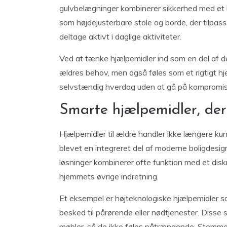
gulvbelægninger kombinerer sikkerhed med et l
som højdejusterbare stole og borde, der tilpas
deltage aktivt i daglige aktiviteter.
Ved at tænke hjælpemidler ind som en del af de
ældres behov, men også føles som et rigtigt hj
selvstændig hverdag uden at gå på kompromis m
Smarte hjælpemidler, der
Hjælpemidler til ældre handler ikke længere k
blevet en integreret del af moderne boligdesi
løsninger kombinerer ofte funktion med et diskre
hjemmets øvrige indretning.
Et eksempel er højteknologiske hjælpemidler so
besked til pårørende eller nødtjenester. Disse 
møbler, så de ikke føles påtrængende. Stemme