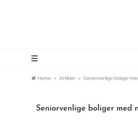
Skip
to
content
Home
»
Artikler
»
Seniorvenlige boliger m
Seniorvenlige boliger med 