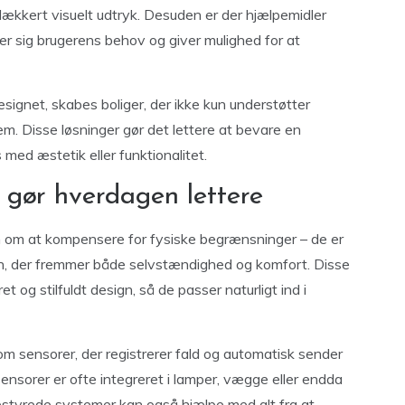
ækkert visuelt udtryk. Desuden er der hjælpemidler
ser sig brugerens behov og giver mulighed for at
signet, skabes boliger, der ikke kun understøtter
em. Disse løsninger gør det lettere at bevare en
ed æstetik eller funktionalitet.
 gør hverdagen lettere
un om at kompensere for fysiske begrænsninger – de er
gn, der fremmer både selvstændighed og komfort. Disse
t og stilfuldt design, så de passer naturligt ind i
m sensorer, der registrerer fald og automatisk sender
sensorer er ofte integreret i lamper, vægge eller endda
styrede systemer kan også hjælpe med alt fra at