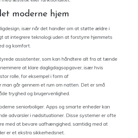
 det moderne hjem
oligdesign, især når det handler om at støtte ældre i
igt at integrere teknologi uden at forstyrre hjemmets
ed og komfort.
yrede assistenter, som kan håndtere alt fra at tænde
t nemmere at klare dagligdagsopgaver, især hvis
stor rolle, for eksempel i form af
år man går gennem et rum om natten. Det er små
 både tryghed og brugervenlighed.
moderne seniorboliger. Apps og smarte enheder kan
nde advarsler i nødsituationer. Disse systemer er ofte
ældre med at bevare uafhængighed, samtidig med at
der er et ekstra sikkerhedsnet.