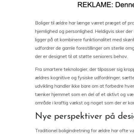
Boliger til ældre har længe været præget af pra
hjemlighed og personlighed. Heldigvis sker der n
ligger på at kombinere funktionalitet med skøn
udfordrer de gamle forestillinger om sterile omgi
der er designet til at støtte seniorers behov.
Fra smartere teknologier, der tilpasser sig krop
ældres kognitive og fysiske udfordringer, sæt
udvikling handler ikke bare om at forbedre hv
tænker hjemmet som en del af et aktivt og værd
område i kraftig vækst og noget som der er ko
Nye perspektiver på desig
Traditionel boligindretning for ældre har ofte