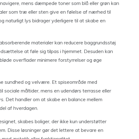
t navigere, mens dæmpede toner som blå eller grøn kan
er som træ eller sten give en følelse af nærhed til
g naturligt lys bidrager yderligere til at skabe en
Støjabsorberende materialer kan reducere baggrundsstøj
sættelse at føle sig tilpas i hjemmet. Desuden kan
løde overflader minimere forstyrrelser og øge
emme sundhed og velvære. Et spiseområde med
l sociale måltider, mens en udendørs terrasse eller
ollys. Det handler om at skabe en balance mellem
 del af hverdagen.
signet, skabes boliger, der ikke kun understøtter
em. Disse løsninger gør det lettere at bevare en
ed æstetik eller funktionalitet.