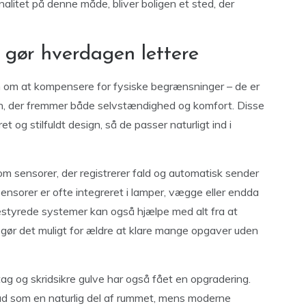
nalitet på denne måde, bliver boligen et sted, der
 gør hverdagen lettere
un om at kompensere for fysiske begrænsninger – de er
gn, der fremmer både selvstændighed og komfort. Disse
t og stilfuldt design, så de passer naturligt ind i
m sensorer, der registrerer fald og automatisk sender
sensorer er ofte integreret i lamper, vægge eller endda
styrede systemer kan også hjælpe med alt fra at
t gør det muligt for ældre at klare mange opgaver uden
ag og skridsikre gulve har også fået en opgradering.
 ud som en naturlig del af rummet, mens moderne