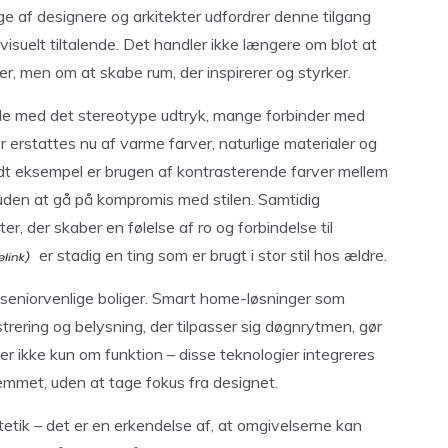
ge af designere og arkitekter udfordrer denne tilgang
visuelt tiltalende. Det handler ikke længere om blot at
er, men om at skabe rum, der inspirerer og styrker.
yde med det stereotype udtryk, mange forbinder med
r erstattes nu af varme farver, naturlige materialer og
odt eksempel er brugen af kontrasterende farver mellem
uden at gå på kompromis med stilen. Samtidig
, der skaber en følelse af ro og forbindelse til
er stadig en ting som er brugt i stor stil hos ældre.
e seniorvenlige boliger. Smart home-løsninger som
trering og belysning, der tilpasser sig døgnrytmen, gør
 ikke kun om funktion – disse teknologier integreres
jemmet, uden at tage fokus fra designet.
tik – det er en erkendelse af, at omgivelserne kan