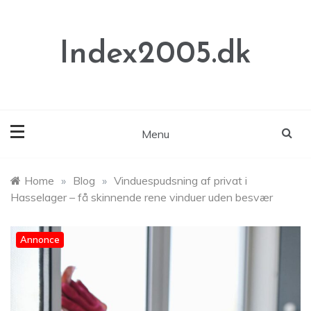
Skip
to
content
Index2005.dk
Menu
Home
»
Blog
»
Vinduespudsning af privat i
Hasselager – få skinnende rene vinduer uden besvær
Annonce