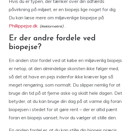
Hvis du er typen, der tænker over din adfærds
påvirkning på miljøet, er en biopejs lige noget for dig.
Du kan læse mere om miljøvenlige biopejse på
Phillippejse.dk
.
Er der andre fordele ved
biopejse?
En anden stor fordel ved at købe en miljøvenlig biopejs
er netop, at den almindelige skorsten ikke følger med,
så det at have en pejs indenfor ikke kræver lige så
meget rengøring, som normalt. Du slipper nemlig for at
bruge din tid på at fjerne aske og skidt hele dagen. Det
betyder, at du kan bruge din dag på at varme dig foran
biopejsen i stedet for at gøre rent – der er altid pænt
foran en biopejs uanset, hvor du vælger at stille den.
En anden fordel er, at du kan stille din biopejs præcis,