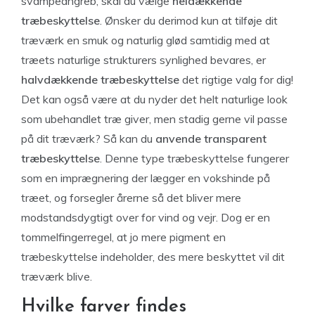
svampeangreb, skal du vælge
heldækkende
træbeskyttelse
. Ønsker du derimod kun at tilføje dit
træværk en smuk og naturlig glød samtidig med at
træets naturlige strukturers synlighed bevares, er
halvdækkende træbeskyttelse
det rigtige valg for dig!
Det kan også være at du nyder det helt naturlige look
som ubehandlet træ giver, men stadig gerne vil passe
på dit træværk? Så kan du
anvende transparent
træbeskyttelse
. Denne type træbeskyttelse fungerer
som en imprægnering der lægger en vokshinde på
træet, og forsegler årerne så det bliver mere
modstandsdygtigt over for vind og vejr. Dog er en
tommelfingerregel, at jo mere pigment en
træbeskyttelse indeholder, des mere beskyttet vil dit
træværk blive.
Hvilke farver findes