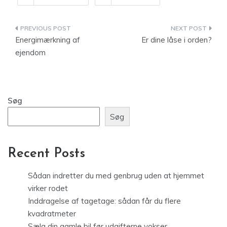
Indlægsnavigation
Energimærkning af
Er dine låse i orden?
ejendom
Søg
Søg
Recent Posts
Sådan indretter du med genbrug uden at hjemmet
virker rodet
Inddragelse af tagetage: sådan får du flere
kvadratmeter
Sælg din gamle bil før udgifterne vokser