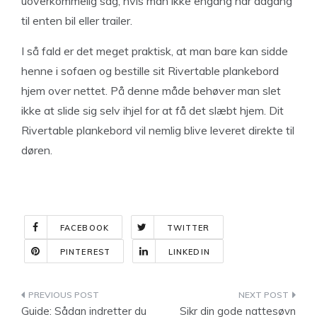
uoverkommelig sag, hvis man ikke engang har adgang
til enten bil eller trailer.
I så fald er det meget praktisk, at man bare kan sidde
henne i sofaen og bestille sit Rivertable plankebord
hjem over nettet. På denne måde behøver man slet
ikke at slide sig selv ihjel for at få det slæbt hjem. Dit
Rivertable plankebord vil nemlig blive leveret direkte til
døren.
FACEBOOK
TWITTER
PINTEREST
LINKEDIN
Indlægsnavigation
Guide: Sådan indretter du
Sikr din gode nattesøvn