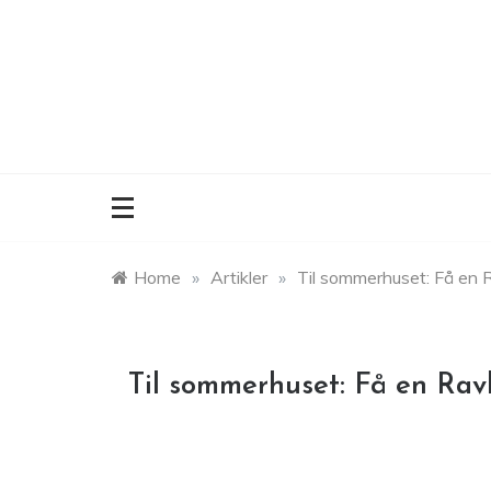
Skip
to
content
Home
»
Artikler
»
Til sommerhuset: Få en Ra
Til sommerhuset: Få en Ravl