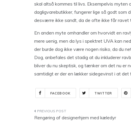
skal altså kommes til livs. Eksempelvis myten 
dagligvarebutikker, fungerer lige så godt som de
desværre ikke sandt, da de ofte ikke får ravet t
En anden myte omhandler om hvorvidt en ravly
mere uenig, men da lys i spektret UVA kan nedb
der burde dog ikke være nogen risiko, da du neto
Dog, anbefales det stadig at du inkluderer ravbri
bliver du nu skeptisk, og tænker om det nu er n
samtidigt er der en lækker sidegevinst i at det f
FACEBOOK
TWITTER
Indlægsnavigation
Rengøring af designerhjem med kæledyr