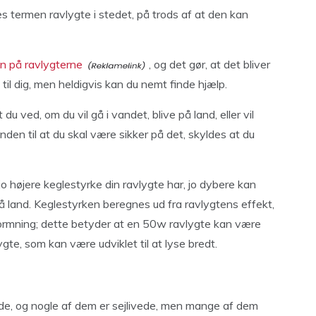
ges termen ravlygte i stedet, på trods af at den kan
gn på ravlygterne
, og det gør, at det bliver
il dig, men heldigvis kan du nemt finde hjælp.
 du ved, om du vil gå i vandet, blive på land, eller vil
nden til at du skal være sikker på det, skyldes at du
 jo højere keglestyrke din ravlygte har, jo dybere kan
å land. Keglestyrken beregnes ud fra ravlygtens effekt,
ormning; dette betyder at en 50w ravlygte kan være
e, som kan være udviklet til at lyse bredt.
de, og nogle af dem er sejlivede, men mange af dem