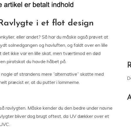
avlygte i et flot design
nkylier, eller andet? Så har du måske også prøvet at
dt solnedgangen og havluften, og faldt over en lille
t det ikke var en lille skat, men tværtimod en død
 den piratskat du havde håbet på.
 nogle af strandens mere ”alternative” skatte med
D
lt præcist er, at du putter i lommerne.
A
så ravlygten. Måske kender du den bedre under navne
lygter bliver dog brugt oftest, da UV dækker over et
 UVC.