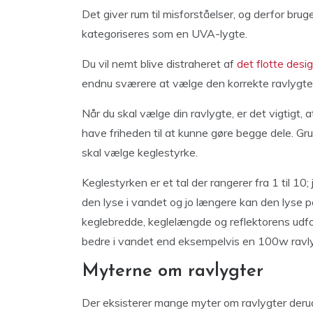
Det giver rum til misforståelser, og derfor bru
kategoriseres som en UVA-lygte.
Du vil nemt blive distraheret af
det flotte desi
endnu sværere at vælge den korrekte ravlygte t
Når du skal vælge din ravlygte, er det vigtigt, at
have friheden til at kunne gøre begge dele. Gru
skal vælge keglestyrke.
Keglestyrken er et tal der rangerer fra 1 til 10;
den lyse i vandet og jo længere kan den lyse p
keglebredde, keglelængde og reflektorens udf
bedre i vandet end eksempelvis en 100w ravlygt
Myterne om ravlygter
Der eksisterer mange myter om ravlygter deru